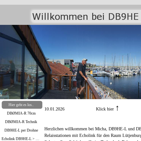
Hier geht es los..
↑
10.01.2026 Klick hier
DBØMIA-R 70cm
DBØMIA-R Technik
Herzlichen willkommen bei Micha, DB9HE-L und DB
DB9HE-L per Drohne
Relaisstationen mit Echolink für den Raum Lütjenbur
Echolink DB9HE-L > Bild oben / DBØMIA-R >Bild unten