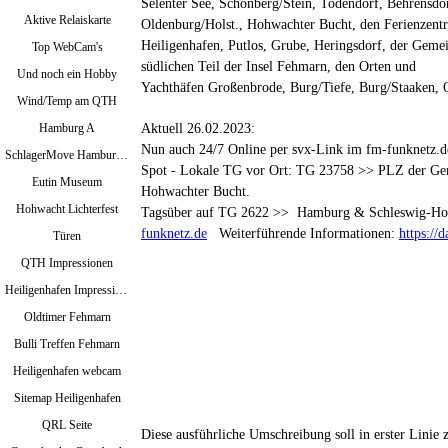
Selenter See, Schönberg/Stein, Todendorf,
Behrensdor
Aktive Relaiskarte
Oldenburg/Holst., Hohwachter Bucht, den Ferienzent
Heiligenhafen,
Putlos, Grube, Heringsdorf, der Gem
Top WebCam's
südlichen Teil der Insel Fehmarn, den Orten und
Und noch ein Hobby
Yachthäfen Großenbrode, Burg/Tiefe, Burg/Staaken,
Wind/Temp am QTH
Aktuell 26.02.2023:
Hamburg A
Nun auch 24/7 Online per svx-Link im fm-funknetz.d
SchlagerMove Hamburg 2024
Spot - Lokale TG vor Ort: TG 23758 >> PLZ der Ge
Eutin Museum
Hohwachter Bucht.
Hohwacht Lichterfest
Tagsüber auf TG 2622 >> Hamburg & Schleswig-Hol
funknetz.de
Weiterführende Informationen:
https://
Türen
QTH Impressionen
Heiligenhafen Impressionen
Oldtimer Fehmarn
Bulli Treffen Fehmarn
Heiligenhafen webcam
Sitemap Heiligenhafen
QRL Seite
Diese ausführliche Umschreibung soll in erster Linie 